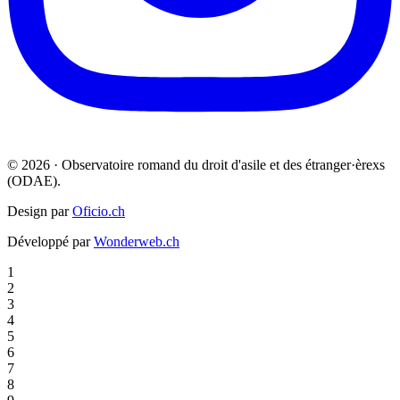
© 2026 · Observatoire romand du droit d'asile et des étranger·èrexs
(ODAE).
Design par
Oficio.ch
Développé par
Wonderweb.ch
1
2
3
4
5
6
7
8