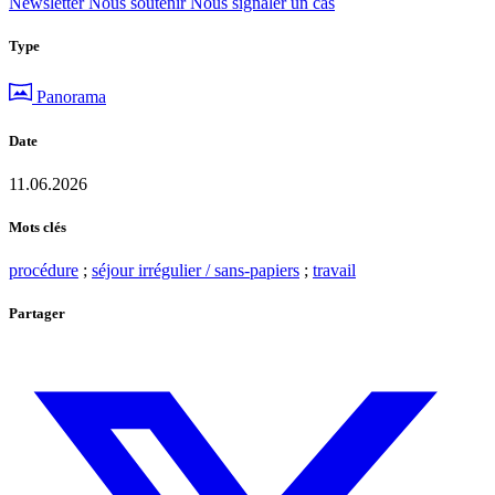
Newsletter
Nous soutenir
Nous signaler un cas
Type
Panorama
Date
11.06.2026
Mots clés
procédure
;
séjour irrégulier / sans-papiers
;
travail
Partager