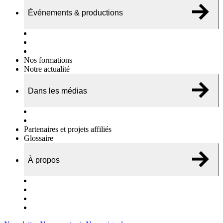
Événements & productions
Expositions & podcasts
Événements publics
Témoignages vidéos
Nos formations
Notre actualité
Dans les médias
Nos chroniques
On parle de nous…
Partenaires et projets affiliés
Glossaire
À propos
Le travail de l’ODAE
Notre équipe
Nos rapports d'activités
Nous contacter