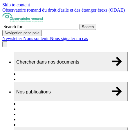
Skip to content
Observatoire romand du droit d'asile et des étranger·èrexs (ODAE)
Search for:
Search
Navigation principale
Newsletter
Nous soutenir
Nous signaler un cas
Chercher dans nos documents
Recherche
A propos de nos documents
Nos publications
Cas individuels
Rapports thématiques
Dossiers Panorama
Dépliants RADAR
Brèves - suivi d'actualités