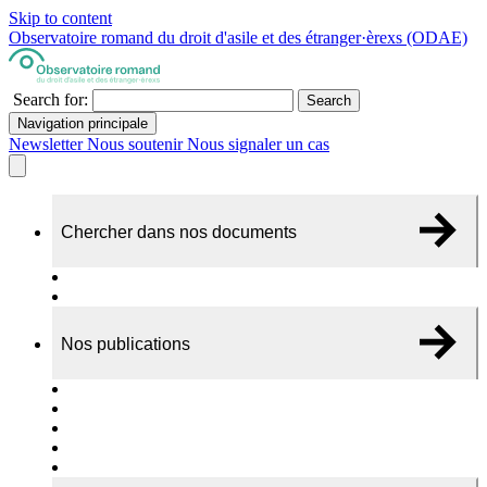
Skip to content
Observatoire romand du droit d'asile et des étranger·èrexs (ODAE)
Search for:
Search
Navigation principale
Newsletter
Nous soutenir
Nous signaler un cas
Chercher dans nos documents
Recherche
A propos de nos documents
Nos publications
Cas individuels
Rapports thématiques
Dossiers Panorama
Dépliants RADAR
Brèves - suivi d'actualités