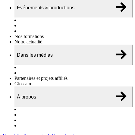
Événements & productions
Expositions & podcasts
Événements publics
Témoignages vidéos
Nos formations
Notre actualité
Dans les médias
Nos chroniques
On parle de nous…
Partenaires et projets affiliés
Glossaire
À propos
Le travail de l’ODAE
Notre équipe
Nos rapports d'activités
Nous contacter