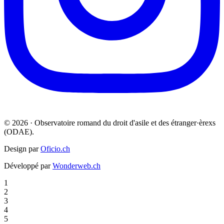
© 2026 · Observatoire romand du droit d'asile et des étranger·èrexs
(ODAE).
Design par
Oficio.ch
Développé par
Wonderweb.ch
1
2
3
4
5