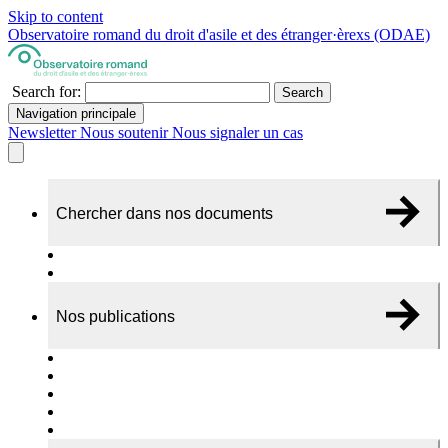
Skip to content
Observatoire romand du droit d'asile et des étranger·èrexs (ODAE)
Search for:
Search
Navigation principale
Newsletter
Nous soutenir
Nous signaler un cas
Chercher dans nos documents
Recherche
A propos de nos documents
Nos publications
Cas individuels
Rapports thématiques
Dossiers Panorama
Dépliants RADAR
Brèves - suivi d'actualités