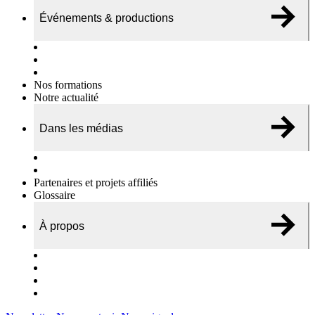
Événements & productions
Expositions & podcasts
Événements publics
Témoignages vidéos
Nos formations
Notre actualité
Dans les médias
Nos chroniques
On parle de nous…
Partenaires et projets affiliés
Glossaire
À propos
Le travail de l’ODAE
Notre équipe
Nos rapports d'activités
Nous contacter