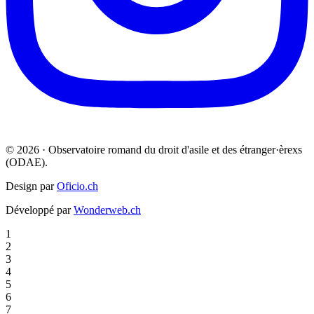
© 2026 · Observatoire romand du droit d'asile et des étranger·èrexs
(ODAE).
Design par
Oficio.ch
Développé par
Wonderweb.ch
1
2
3
4
5
6
7