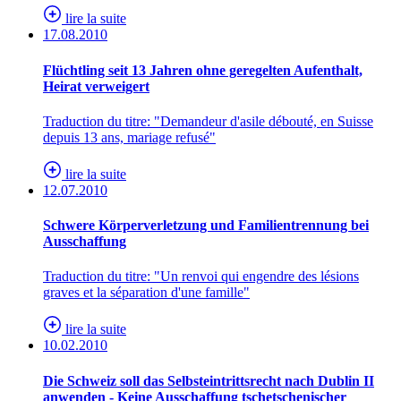
lire la suite
17.08.2010
Flüchtling seit 13 Jahren ohne geregelten Aufenthalt,
Heirat verweigert
Traduction du titre: "Demandeur d'asile débouté, en Suisse
depuis 13 ans, mariage refusé"
lire la suite
12.07.2010
Schwere Körperverletzung und Familientrennung bei
Ausschaffung
Traduction du titre: "Un renvoi qui engendre des lésions
graves et la séparation d'une famille"
lire la suite
10.02.2010
Die Schweiz soll das Selbsteintrittsrecht nach Dublin II
anwenden - Keine Ausschaffung tschetschenischer