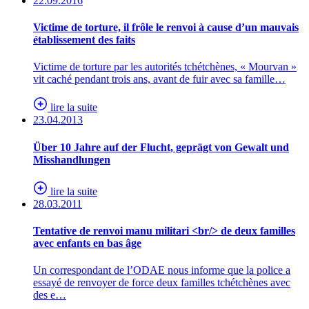
22.09.2016
Victime de torture, il frôle le renvoi à cause d’un mauvais
établissement des faits
Victime de torture par les autorités tchétchènes, « Mourvan »
vit caché pendant trois ans, avant de fuir avec sa famille…
lire la suite
23.04.2013
Über 10 Jahre auf der Flucht, geprägt von Gewalt und
Misshandlungen
lire la suite
28.03.2011
Tentative de renvoi manu militari <br/> de deux familles
avec enfants en bas âge
Un correspondant de l’ODAE nous informe que la police a
essayé de renvoyer de force deux familles tchétchènes avec
des e…