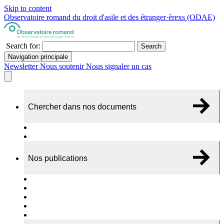
Skip to content
Observatoire romand du droit d'asile et des étranger·èrexs (ODAE)
Search for:
Search
Navigation principale
Newsletter
Nous soutenir
Nous signaler un cas
Chercher dans nos documents
Recherche
A propos de nos documents
Nos publications
Cas individuels
Rapports thématiques
Dossiers Panorama
Dépliants RADAR
Brèves - suivi d'actualités