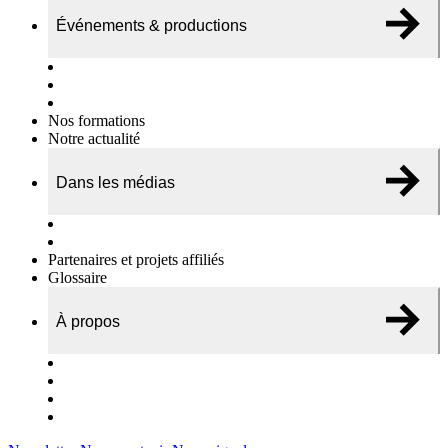
Événements & productions
Expositions & podcasts
Événements publics
Témoignages vidéos
Nos formations
Notre actualité
Dans les médias
Nos chroniques
On parle de nous…
Partenaires et projets affiliés
Glossaire
À propos
Le travail de l’ODAE
Notre équipe
Nos rapports d'activités
Nous contacter