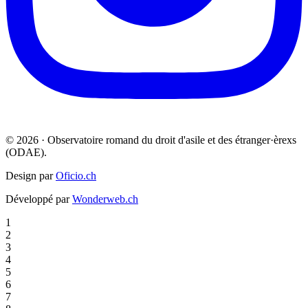
© 2026 · Observatoire romand du droit d'asile et des étranger·èrexs
(ODAE).
Design par
Oficio.ch
Développé par
Wonderweb.ch
1
2
3
4
5
6
7