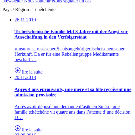
Newsletter
Nous soutenir
Nous signaler un cas
Pays / Région :
Tchétchénie
26.11.2019
Tschetschenische Familie lebt 8 Jahre mit der Angst vor
Ausschaffung in den Verfolgerstaat
«Jusup» ist russischer Staatsangehöriger tschetschenischer
Herkunft. Da er für eine Rebellengruppe Medikamente
beschafft…
lire la suite
20.11.2018
Après 4 ans éprouvants, une mère et sa fille reçoivent une
admission provisoire
Après avoir déposé une demande d’asile en Suisse, une
famille tchétchène vit quatre ans dans l’attente d’une décision.
D…
lire la suite