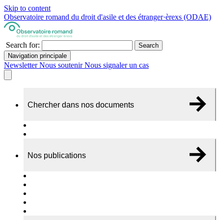
Skip to content
Observatoire romand du droit d'asile et des étranger·èrexs (ODAE)
Search for:
Search
Navigation principale
Newsletter
Nous soutenir
Nous signaler un cas
Chercher dans nos documents
Recherche
A propos de nos documents
Nos publications
Cas individuels
Rapports thématiques
Dossiers Panorama
Dépliants RADAR
Brèves - suivi d'actualités