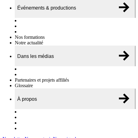
Événements & productions
Expositions & podcasts
Événements publics
Témoignages vidéos
Nos formations
Notre actualité
Dans les médias
Nos chroniques
On parle de nous…
Partenaires et projets affiliés
Glossaire
À propos
Le travail de l’ODAE
Notre équipe
Nos rapports d'activités
Nous contacter