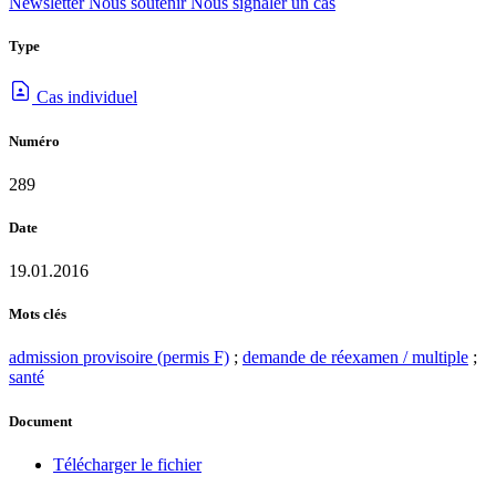
Newsletter
Nous soutenir
Nous signaler un cas
Type
Cas individuel
Numéro
289
Date
19.01.2016
Mots clés
admission provisoire (permis F)
;
demande de réexamen / multiple
;
santé
Document
Télécharger le fichier