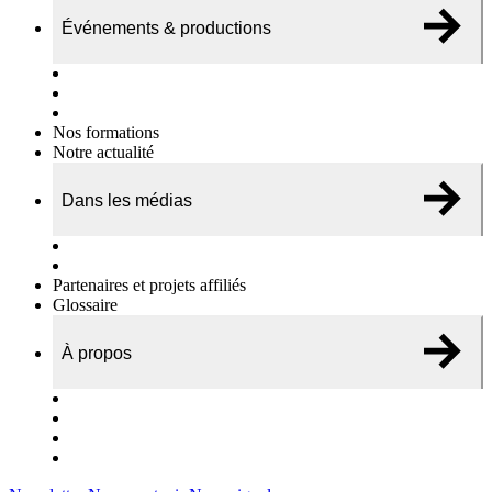
Événements & productions
Expositions & podcasts
Événements publics
Témoignages vidéos
Nos formations
Notre actualité
Dans les médias
Nos chroniques
On parle de nous…
Partenaires et projets affiliés
Glossaire
À propos
Le travail de l’ODAE
Notre équipe
Nos rapports d'activités
Nous contacter