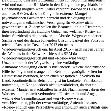
Begründung, dass ihre Suizidalität nicht für bedrohlich angesehen
wird und nach ihrer Rückkehr in den Kongo, eine psychiatrische
Behandlung möglich wäre. Dabei verkennt sowohl das BFM als
auch das BVGer, dass im Kongo ein extremer Mangel an
psychiatrischen Fachkräften herrscht und der Zugang zur
notwendigen medizinischen Versorgung für «Rosie» nicht
gewährleistet ist. Zudem stellen die Beamten und die Richter mit
ihrer Begründung das ärztliche Gutachten, welches «Rosie» ein
hohes Suizidrisiko diagnostiziert, in Abrede. Wegen veränderter
Sachlage und der daraus folgenden Unzumutbarkeit des Vollzugs
reichte «Rosie» im Dezember 2013 ein neues
Wiedererwägungsgesuch ein. Im April 2015 – nach sieben Jahren
des Wartens in der Schweiz – hiess das SEM das
Wiedererwägungsgesuch gut und «Rosie» wird wegen
Unzumutbarkeit der Wegweisung eine vorläufige
Aufnahmebewilligung erteilt. Asylsuchende, welche medizinische
Hilfe benötigen und mangelhafte Behandlungsmöglichkeiten im
Heimatsstaat vorfinden, haben einen Anspruch auf Verbleib im
Land. Kontinuierliche Behandlung ist im konkreten Fall absolut
notwendig; im Kongo jedoch nicht gewährleistet, da dort ein
extremer Mangel an Fachkräften herrscht. Nach langen Jahren des
Wartens und der damit verbundenen Unsicherheit und Angst,
welche den Gesundheitszustand von «Rosie» weiter
verschlechterten, gibt der (zwar vorläufige) Aufenthaltsstatus
«Rosie» endlich eine Perspektive und ermöglicht auch erstmals eine