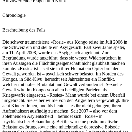
Aufzuwerfende Fragen und Kritik
+
Chronologie
+
Beschreibung des Falls
+
Die schwer traumatisierte «Rosie» aus Kongo reiste im Juli 2006 in
die Schweiz ein und stellte ein Asylgesuch. Fast zwei Jahre später,
am 11. April 2008, wurde das Asylgesuch abgelehnt. Zur
Begründung wurde angeführt, dass sie wegen Widersprüchen in
ihren Aussagen die Flüchtlingseigenschaft nicht glaubhaft machen
konnte. «Rosie» ist – seit sie in ihrer Heimat ein Opfer brutaler
Gewalt geworden ist – psychisch schwer belastet. Im Norden des
Kongos, in Süd-Kivu, herrscht seit Jahrzehnten ein Konflikt,
welcher mit hoher Brutalität und Gewalt verbunden ist. Sexuelle
Gewalt wird im Kongo von allen beteiligten Parteien als
Kriegswaffe eingesetzt. «Rosies» Mann wurde bei einem Überfall
umgebracht. Sie selber wurde von den Angreifern vergewaltigt. Ihre
acht Kinder flohen, und bis heute ist es ihr nicht gelungen, ihren
Aufenthaltsort ausfindig zu machen. Seit 2007 – also vor dem
ablehnenden Asylentscheid – befindet sich «Rosie» in
psychiatrischer Behandlung. Bei ihr war eine posttraumatische
Belastungsstörung sowie eine mittelgradige depressive Episode