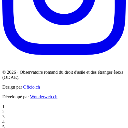
© 2026 · Observatoire romand du droit d'asile et des étranger·èrexs
(ODAE).
Design par
Oficio.ch
Développé par
Wonderweb.ch
1
2
3
4
5