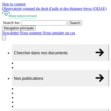
Skip to content
Observatoire romand du droit d'asile et des étranger·èrexs (ODAE)
Search for:
Search
Navigation principale
Newsletter
Nous soutenir
Nous signaler un cas
Chercher dans nos documents
Recherche
A propos de nos documents
Nos publications
Cas individuels
Rapports thématiques
Dossiers Panorama
Dépliants RADAR
Brèves - suivi d'actualités