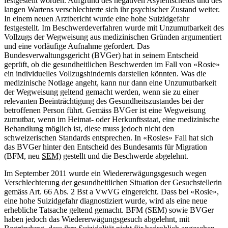
festgestellt worden. Aufgrund des negativen Asylentscheids und des
langen Wartens verschlechterte sich ihr psychischer Zustand weiter.
In einem neuen Arztbericht wurde eine hohe Suizidgefahr
festgestellt. Im Beschwerdeverfahren wurde mit Unzumutbarkeit des
Vollzugs der Wegweisung aus medizinischen Gründen argumentiert
und eine vorläufige Aufnahme gefordert. Das
Bundesverwaltungsgericht (BVGer) hat in seinem Entscheid
geprüft, ob die gesundheitlichen Beschwerden im Fall von «Rosie»
ein individuelles Vollzugshindernis darstellen könnten. Was die
medizinische Notlage angeht, kann nur dann eine Unzumutbarkeit
der Wegweisung geltend gemacht werden, wenn sie zu einer
relevanten Beeinträchtigung des Gesundheitszustandes bei der
betroffenen Person führt. Gemäss BVGer ist eine Wegweisung
zumutbar, wenn im Heimat- oder Herkunftsstaat, eine medizinische
Behandlung möglich ist, diese muss jedoch nicht den
schweizerischen Standards entsprechen. In «Rosies» Fall hat sich
das BVGer hinter den Entscheid des Bundesamts für Migration
(BFM, neu
SEM
) gestellt und die Beschwerde abgelehnt.
Im September 2011 wurde ein Wiedererwägungsgesuch wegen
Verschlechterung der gesundheitlichen Situation der Gesuchstellerin
gemäss Art. 66 Abs. 2 Bst a VwVG eingereicht. Dass bei «Rosie»,
eine hohe Suizidgefahr diagnostiziert wurde, wird als eine neue
erhebliche Tatsache geltend gemacht. BFM (SEM) sowie BVGer
haben jedoch das Wiedererwägungsgesuch abgelehnt, mit