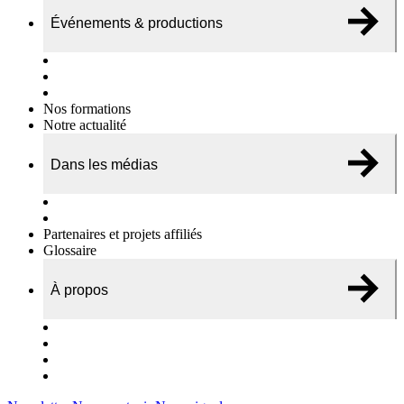
Événements & productions
Expositions & podcasts
Événements publics
Témoignages vidéos
Nos formations
Notre actualité
Dans les médias
Nos chroniques
On parle de nous…
Partenaires et projets affiliés
Glossaire
À propos
Le travail de l’ODAE
Notre équipe
Nos rapports d'activités
Nous contacter