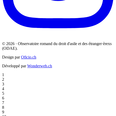
© 2026 · Observatoire romand du droit d'asile et des étranger·èrexs
(ODAE).
Design par
Oficio.ch
Développé par
Wonderweb.ch
1
2
3
4
5
6
7
8
9