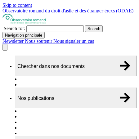
Skip to content
Observatoire romand du droit d'asile et des étranger·èrexs (ODAE)
Search for:
Search
Navigation principale
Newsletter
Nous soutenir
Nous signaler un cas
Chercher dans nos documents
Recherche
A propos de nos documents
Nos publications
Cas individuels
Rapports thématiques
Dossiers Panorama
Dépliants RADAR
Brèves - suivi d'actualités