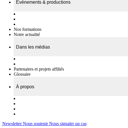
Événements & productions
Expositions & podcasts
Événements publics
Témoignages vidéos
Nos formations
Notre actualité
Dans les médias
Nos chroniques
On parle de nous…
Partenaires et projets affiliés
Glossaire
À propos
Le travail de l’ODAE
Notre équipe
Nos rapports d'activités
Nous contacter
Newsletter
Nous soutenir
Nous signaler un cas