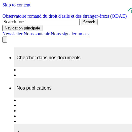
Skip to content
Observatoire romand du droit d'asile et des étranger·èrexs (ODAE)
Search for:
Search
Navigation principale
Newsletter
Nous soutenir
Nous signaler un cas
Chercher dans nos documents
Recherche
A propos de nos documents
Nos publications
Cas individuels
Rapports thématiques
Dossiers Panorama
Dépliants RADAR
Brèves - suivi d'actualités