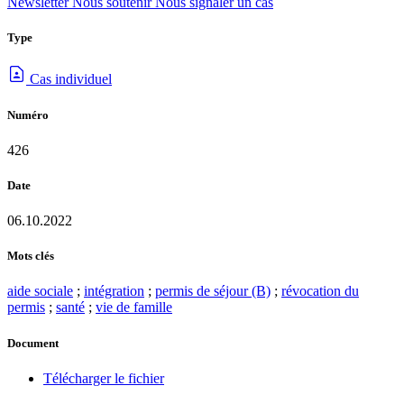
Newsletter
Nous soutenir
Nous signaler un cas
Type
Cas individuel
Numéro
426
Date
06.10.2022
Mots clés
aide sociale
;
intégration
;
permis de séjour (B)
;
révocation du
permis
;
santé
;
vie de famille
Document
Télécharger le fichier