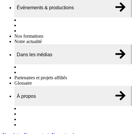
Événements & productions
Expositions & podcasts
Événements publics
Témoignages vidéos
Nos formations
Notre actualité
Dans les médias
Nos chroniques
On parle de nous…
Partenaires et projets affiliés
Glossaire
À propos
Le travail de l’ODAE
Notre équipe
Nos rapports d'activités
Nous contacter