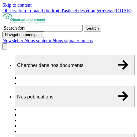
Skip to content
Observatoire romand du droit d'asile et des étranger·èrexs (ODAE)
Search for:
Search
Navigation principale
Newsletter
Nous soutenir
Nous signaler un cas
Chercher dans nos documents
Recherche
A propos de nos documents
Nos publications
Cas individuels
Rapports thématiques
Dossiers Panorama
Dépliants RADAR
Brèves - suivi d'actualités