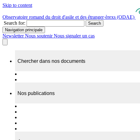
Skip to content
Observatoire romand du droit d'asile et des étranger·èrexs (ODAE)
Search for:
Search
Navigation principale
Newsletter
Nous soutenir
Nous signaler un cas
Chercher dans nos documents
Recherche
A propos de nos documents
Nos publications
Cas individuels
Rapports thématiques
Dossiers Panorama
Dépliants RADAR
Brèves - suivi d'actualités