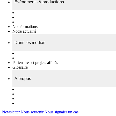
Événements & productions
Expositions & podcasts
Événements publics
Témoignages vidéos
Nos formations
Notre actualité
Dans les médias
Nos chroniques
On parle de nous…
Partenaires et projets affiliés
Glossaire
À propos
Le travail de l’ODAE
Notre équipe
Nos rapports d'activités
Nous contacter
Newsletter
Nous soutenir
Nous signaler un cas