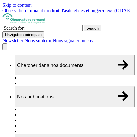
Skip to content
Observatoire romand du droit d'asile et des étranger·èrexs (ODAE)
Search for:
Search
Navigation principale
Newsletter
Nous soutenir
Nous signaler un cas
Chercher dans nos documents
Recherche
A propos de nos documents
Nos publications
Cas individuels
Rapports thématiques
Dossiers Panorama
Dépliants RADAR
Brèves - suivi d'actualités