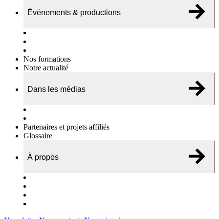
Événements & productions
Expositions & podcasts
Événements publics
Témoignages vidéos
Nos formations
Notre actualité
Dans les médias
Nos chroniques
On parle de nous…
Partenaires et projets affiliés
Glossaire
À propos
Le travail de l’ODAE
Notre équipe
Nos rapports d'activités
Nous contacter