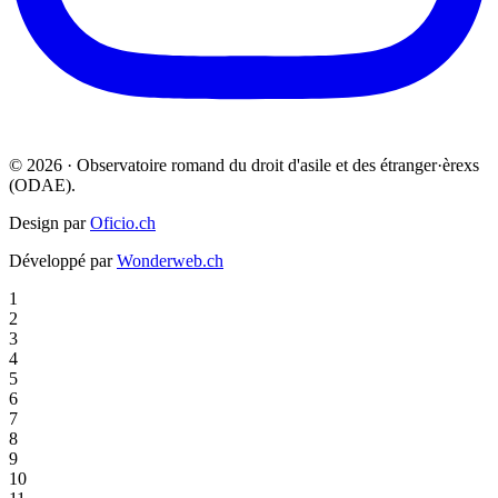
© 2026 · Observatoire romand du droit d'asile et des étranger·èrexs
(ODAE).
Design par
Oficio.ch
Développé par
Wonderweb.ch
1
2
3
4
5
6
7
8
9
10