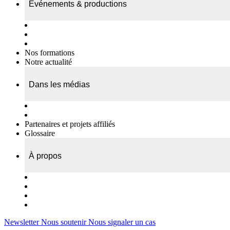
Événements & productions
Expositions & podcasts
Événements publics
Témoignages vidéos
Nos formations
Notre actualité
Dans les médias
Nos chroniques
On parle de nous…
Partenaires et projets affiliés
Glossaire
À propos
Le travail de l’ODAE
Notre équipe
Nos rapports d'activités
Nous contacter
Newsletter
Nous soutenir
Nous signaler un cas