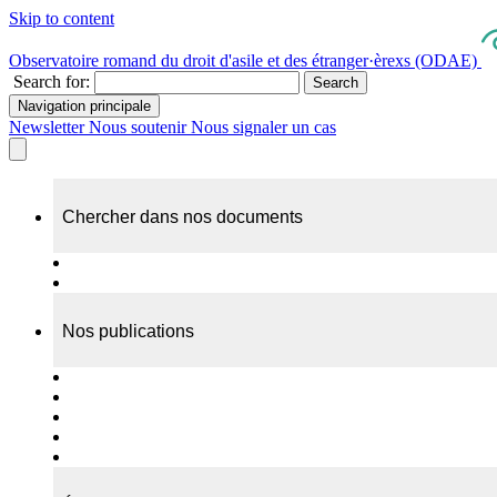
Skip to content
Observatoire romand du droit d'asile et des étranger·èrexs (ODAE)
Search for:
Search
Navigation principale
Newsletter
Nous soutenir
Nous signaler un cas
Chercher dans nos documents
Recherche
A propos de nos documents
Nos publications
Cas individuels
Rapports thématiques
Dossiers Panorama
Dépliants RADAR
Brèves - suivi d'actualités