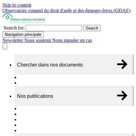
Skip to content
Observatoire romand du droit d'asile et des étranger·èrexs (ODAE)
Search for:
Search
Navigation principale
Newsletter
Nous soutenir
Nous signaler un cas
Chercher dans nos documents
Recherche
A propos de nos documents
Nos publications
Cas individuels
Rapports thématiques
Dossiers Panorama
Dépliants RADAR
Brèves - suivi d'actualités