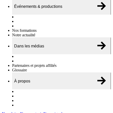
Événements & productions
Expositions & podcasts
Événements publics
Témoignages vidéos
Nos formations
Notre actualité
Dans les médias
Nos chroniques
On parle de nous…
Partenaires et projets affiliés
Glossaire
À propos
Le travail de l’ODAE
Notre équipe
Nos rapports d'activités
Nous contacter