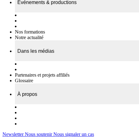
Événements & productions
Expositions & podcasts
Événements publics
Témoignages vidéos
Nos formations
Notre actualité
Dans les médias
Nos chroniques
On parle de nous…
Partenaires et projets affiliés
Glossaire
À propos
Le travail de l’ODAE
Notre équipe
Nos rapports d'activités
Nous contacter
Newsletter
Nous soutenir
Nous signaler un cas