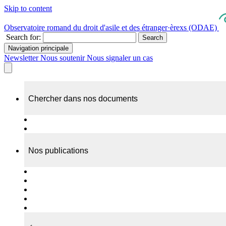
Skip to content
Observatoire romand du droit d'asile et des étranger·èrexs (ODAE)
Search for:
Search
Navigation principale
Newsletter
Nous soutenir
Nous signaler un cas
Chercher dans nos documents
Recherche
A propos de nos documents
Nos publications
Cas individuels
Rapports thématiques
Dossiers Panorama
Dépliants RADAR
Brèves - suivi d'actualités