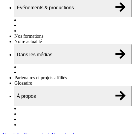
Événements & productions
Expositions & podcasts
Événements publics
Témoignages vidéos
Nos formations
Notre actualité
Dans les médias
Nos chroniques
On parle de nous…
Partenaires et projets affiliés
Glossaire
À propos
Le travail de l’ODAE
Notre équipe
Nos rapports d'activités
Nous contacter