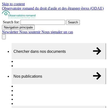
Skip to content
Observatoire romand du droit d'asile et des étranger·èrexs (ODAE)
Search for:
Search
Navigation principale
Newsletter
Nous soutenir
Nous signaler un cas
Chercher dans nos documents
Recherche
A propos de nos documents
Nos publications
Cas individuels
Rapports thématiques
Dossiers Panorama
Dépliants RADAR
Brèves - suivi d'actualités