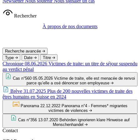
Newsletter
Nous soutenir
Nous signaler un cas
Rechercher
À propos de nos documents
Recherche avancée
Type
Date
Titre
Chronique
08.06.2026
Victimes de traite: un titre de séjour suspendu
au verdict pénal
Cas n°560
05.05.2026
Victime de traite, elle est menacée de renvoi
parce qu’elle a osé dénoncer son employeuse
Brève
31.07.2025
Plus de 200 nouvelles victimes de traite des
êtres humains en Suisse en 2024
Panorama
22.12.2022
Panorama n°4 - Femmes* migrantes
victimes de violences
Cas n°356
13.07.2020
Behörden ignorieren klare Hinweise auf
Menschenhandel
Contact