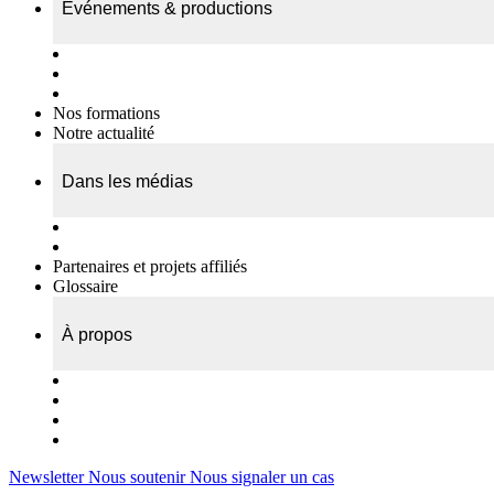
Événements & productions
Expositions & podcasts
Événements publics
Témoignages vidéos
Nos formations
Notre actualité
Dans les médias
Nos chroniques
On parle de nous…
Partenaires et projets affiliés
Glossaire
À propos
Le travail de l’ODAE
Notre équipe
Nos rapports d'activités
Nous contacter
Newsletter
Nous soutenir
Nous signaler un cas