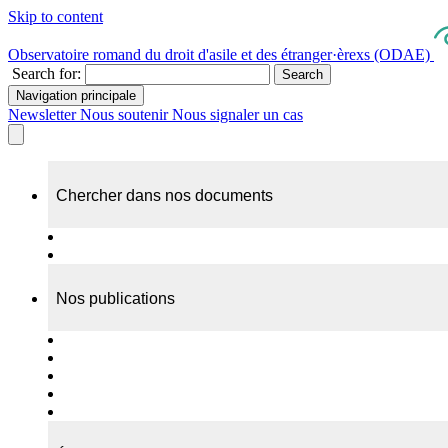
Skip to content
Observatoire romand du droit d'asile et des étranger·èrexs (ODAE)
Search for:
Search
Navigation principale
Newsletter
Nous soutenir
Nous signaler un cas
Chercher dans nos documents
Recherche
A propos de nos documents
Nos publications
Cas individuels
Rapports thématiques
Dossiers Panorama
Dépliants RADAR
Brèves - suivi d'actualités