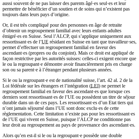
aussi souvent de ne pas laisser des parents âgé·es seul·es et leur
permettre de bénéficier d’un soutien et de soins qui n’existent pas
toujours dans leurs pays d’origine.
Or, il est très compliqué pour des personnes en âge de retraite
d’obtenir un regroupement familial avec leurs enfants adultes
émigré·es en Suisse. Seul l’ALCP, qui s’applique uniquement aux
ressortissant·es de l’
UE
résidant en Suisse en tant que travailleur·ses,
permet d’effectuer un regroupement familial en faveur des
ascendant·es (propres ou du conjoint). Mais ce droit est appliqué de
façon restrictive par les autorités suisses: celles-ci exigent encore que
le ou la regroupant·e démontre avoir financièrement pris en charge
son ou sa parent·e à l’étranger pendant plusieurs années.
Si le ou la regroupant·e est de nationalité suisse, l’art. 42 al. 2 de la
Loi fédérale sur les étrangers et l’intégration (
LEI
) ne permet le
regroupement familial en faveur des ascendant·es que lorsque ces
derniers sont ressortissant·es de l’UE ou possèdent un titre de séjour
durable dans un de ces pays. Les ressortissant·es d’un Etat tiers qui
n’ont jamais séjourné dans l’UE sont donc exclu·es de cette
règlementation. Cette limitation n’existe pas pour les ressortissant·es
de l’UE qui vivent en Suisse, puisque l’ALCP ne conditionne pas
leur droit au regroupement au pays de provenance des ascendant·es.
Alors qu’en est-il si le ou la regroupant·e possède une double