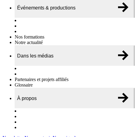
Événements & productions
Expositions & podcasts
Événements publics
Témoignages vidéos
Nos formations
Notre actualité
Dans les médias
Nos chroniques
On parle de nous…
Partenaires et projets affiliés
Glossaire
À propos
Le travail de l’ODAE
Notre équipe
Nos rapports d'activités
Nous contacter