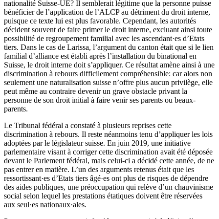
nationalité Suisse-UE? Il semblerait légitime que la personne puisse
bénéficier de l’application de l’ALCP au détriment du droit interne,
puisque ce texte lui est plus favorable. Cependant, les autorités
décident souvent de faire primer le droit interne, excluant ainsi toute
possibilité de regroupement familial avec les ascendant·es d’Etats
tiers. Dans le cas de Larissa, l’argument du canton était que si le lien
familial d’alliance est établi après l’installation du binational en
Suisse, le droit interne doit s’appliquer. Ce résultat amène ainsi à une
discrimination à rebours difficilement compréhensible: car alors non
seulement une naturalisation suisse n’offre plus aucun privilège, elle
peut même au contraire devenir un grave obstacle privant la
personne de son droit initial à faire venir ses parents ou beaux-
parents.
Le Tribunal fédéral a constaté à plusieurs reprises cette
discrimination à rebours. Il reste néanmoins tenu d’appliquer les lois
adoptées par le législateur suisse. En juin 2019, une initiative
parlementaire visant à corriger cette discrimination avait été déposée
devant le Parlement fédéral, mais celui-ci a décidé cette année, de ne
pas entrer en matière. L’un des arguments retenus était que les
ressortissant·es d’Etats tiers âgé·es ont plus de risques de dépendre
des aides publiques, une préoccupation qui relève d’un chauvinisme
social selon lequel les prestations étatiques doivent être réservées
aux seul·es nationaux·ales.