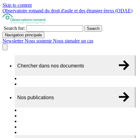
Skip to content
Observatoire romand du droit d'asile et des étranger·èrexs (ODAE)
Search for:
Search
Navigation principale
Newsletter
Nous soutenir
Nous signaler un cas
Chercher dans nos documents
Recherche
A propos de nos documents
Nos publications
Cas individuels
Rapports thématiques
Dossiers Panorama
Dépliants RADAR
Brèves - suivi d'actualités