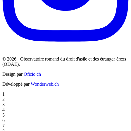
© 2026 · Observatoire romand du droit d'asile et des étranger·èrexs
(ODAE).
Design par
Oficio.ch
Développé par
Wonderweb.ch
1
2
3
4
5
6
7
8