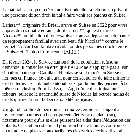
La naturalisation peut créer une discrimination à rebours en privant
une personne de son droit initial à faire venir ses parents en Suisse.
Larissa**, originaire du Brésil, arrive en Suisse en 2022 pour vivre
auprès de ses quatre enfants, dont Camila**, qui est mariée à
Nicolas**, un binational franco-suisse. Larissa dépose une demande
de regroupement familial avec son beau-fils Nicolas** comme le
permet l’Accord sur la libre circulation des personnes conclut entre
la Suisse et l’Union Européenne (
ALCP
).
En février 2024, le Service cantonal de la population refuse sa
demande. Il considère en effet que l’ALCP ne s’applique pas à leur
situation, parce que Camila et Nicolas se sont mariés en Suisse et
non pas en France, ce qui aurait pour conséquence de faire primer le
droit interne. Le Tribunal cantonal, saisi par la famille, parvient à la
même conclusion. Pour Larissa, il s’agit d’une discrimination à
rebours, puisque la nationalité suisse de Nicolas lui octroie moins de
droits que ne l’aurait fait sa nationalité française.
Un grand nombre de personnes immigrées en Suisse songent à
inviter leurs parents ou beaux-parents (leurs «ascendant·es»),
notamment pour qu’ils et elles puissent les aider dans l’éducation des
enfants. Ce soutien est crucial pour nombre de familles confrontées
au manque de places et aux tarifs très élevés des crèches. Il s’agit