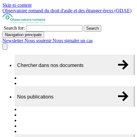
Skip to content
Observatoire romand du droit d'asile et des étranger·èrexs (ODAE)
Search for:
Search
Navigation principale
Newsletter
Nous soutenir
Nous signaler un cas
Chercher dans nos documents
Recherche
A propos de nos documents
Nos publications
Cas individuels
Rapports thématiques
Dossiers Panorama
Dépliants RADAR
Brèves - suivi d'actualités