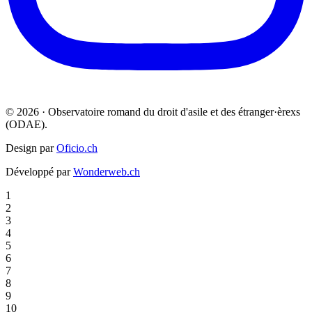
© 2026 · Observatoire romand du droit d'asile et des étranger·èrexs
(ODAE).
Design par
Oficio.ch
Développé par
Wonderweb.ch
1
2
3
4
5
6
7
8
9
10