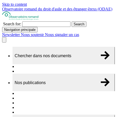
Skip to content
Observatoire romand du droit d'asile et des étranger·èrexs (ODAE)
Search for:
Search
Navigation principale
Newsletter
Nous soutenir
Nous signaler un cas
Chercher dans nos documents
Recherche
A propos de nos documents
Nos publications
Cas individuels
Rapports thématiques
Dossiers Panorama
Dépliants RADAR
Brèves - suivi d'actualités