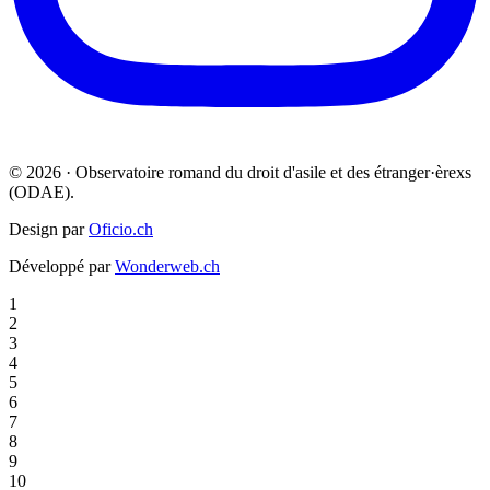
© 2026 · Observatoire romand du droit d'asile et des étranger·èrexs
(ODAE).
Design par
Oficio.ch
Développé par
Wonderweb.ch
1
2
3
4
5
6
7
8
9
10