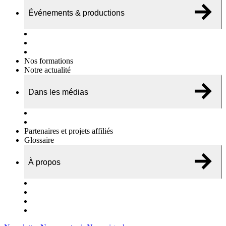
Événements & productions
Expositions & podcasts
Événements publics
Témoignages vidéos
Nos formations
Notre actualité
Dans les médias
Nos chroniques
On parle de nous…
Partenaires et projets affiliés
Glossaire
À propos
Le travail de l’ODAE
Notre équipe
Nos rapports d'activités
Nous contacter