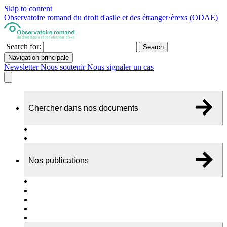
Skip to content
Observatoire romand du droit d'asile et des étranger·èrexs (ODAE)
Search for:
Search
Navigation principale
Newsletter
Nous soutenir
Nous signaler un cas
Chercher dans nos documents
Recherche
A propos de nos documents
Nos publications
Cas individuels
Rapports thématiques
Dossiers Panorama
Dépliants RADAR
Brèves - suivi d'actualités