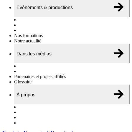
Événements & productions
Expositions & podcasts
Événements publics
Témoignages vidéos
Nos formations
Notre actualité
Dans les médias
Nos chroniques
On parle de nous…
Partenaires et projets affiliés
Glossaire
À propos
Le travail de l’ODAE
Notre équipe
Nos rapports d'activités
Nous contacter