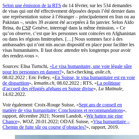
Selon une émission de la RTS
du 14 février, sur les 534 demandes
de visas qui ont été effectivement déposées depuis l’été dernier dans
une représentation suisse à l’étranger – principalement en Iran ou au
Pakistan –, seules 39 avaient été acceptées à fin janvier. Selon Aldo
Brina, du
CSP
Genève, interrogé dans la même émission, « Ce
qu’on observe, c’est que les personnes sont coincées en Afghanistan
ou dans les régions limitrophes. […] Nous sommes face à des
ambassades qui n’ont mis aucun dispositif en place pour faciliter les
visas humanitaires. Il faut donc attendre très longtemps pour avoir
des rendez-vous ».
Sources:
Elisa Turtschi,
«Le visa humanitaire, une voie légale sûre
pour les personnes en danger?
», fact-checking,
asile.ch
,
08.02.2022 ; Eric Felley, «
En Suisse, le visa humanitaire est en voie
de disparition
»,
lematin.ch,
08.02.2022 ; RTS, «
La politique
d’accueil des réfugiés afghans en Suisse divise
»,
La Matinale,
14.02.2022.
Voir également:
Croix-Rouge Suisse, «
Sept ans de conseil en
matière de visa humanitaire: Conclusions et recommandations
»,
rapport, décembre 2021; Noemi Landolt, «
Wir hatten nie eine
Chance
»,
WOZ
, 20.01.2022; ODAE Suisse, «
Visa humanitaire –
Chemin de fuite sûr ou course d’obstacles?
», rapport, 2019.