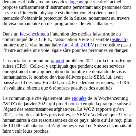
demandes d’asile aux ambassades,
jugeant
que «le droit actuel
propose suffisamment d’instruments permettant aux personnes dont
la vie ou l’intégrité physique est directement et sérieusement
menacée d’obtenir la protection de la Suisse, notamment au travers
du visa humanitaire ou des programmes de réinstallation».
Dans un
fact-checking
à l’attention des médias faisant suite au
communiqué de la CIP-E, l’association Vivre Ensemble (
asile.ch
)
montre que le visa humanitaire
(art. 4 al. 2 OEV
) ne constitue pas à
l’heure actuelle une voie légale sûre pour les personnes en danger.
L’association reprend un
rapport
publié en 2021 par la Croix-Rouge
suisse (CRS). Celle-ci y expliquait que pendant que ses services
enregistraient une augmentation du nombre de demande de visas
humanitaires, le nombre de visas délivrés par le
SEM
, lui, avait
baissé au fil des ans. En 2021, sur 4 861 demandes reçues, la CRS
n’avait ainsi obtenu que 6 réponses positives des autorités.
Le communiqué cite également une
enquête
de la Wochenzeitung
(WOZ) de janvier 2022 qui prend pour exemple la pratique suisse à
l’égard des ressortissant∙es afghan∙nes. La WOZ rapporte qu’en
2021, selon des chiffres provisoires, le SEM n’a délivré que 37 visas
humanitaires à des ressortissant∙es de ce pays, alors qu’il a reçu plus
de 10 000 sollicitations d’Afghan∙nes vivant en Suisse et souhaitant
faire venir leurs proches.