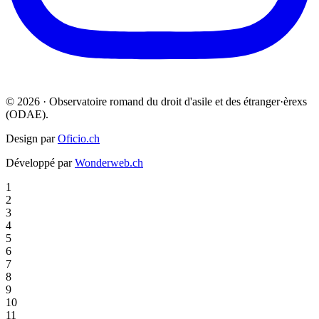
© 2026 · Observatoire romand du droit d'asile et des étranger·èrexs
(ODAE).
Design par
Oficio.ch
Développé par
Wonderweb.ch
1
2
3
4
5
6
7
8
9
10
11