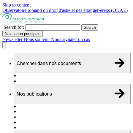
Skip to content
Observatoire romand du droit d'asile et des étranger·èrexs (ODAE)
Search for:
Search
Navigation principale
Newsletter
Nous soutenir
Nous signaler un cas
Chercher dans nos documents
Recherche
A propos de nos documents
Nos publications
Cas individuels
Rapports thématiques
Dossiers Panorama
Dépliants RADAR
Brèves - suivi d'actualités