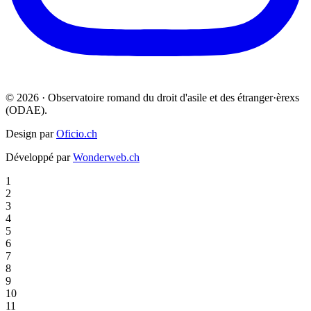
© 2026 · Observatoire romand du droit d'asile et des étranger·èrexs
(ODAE).
Design par
Oficio.ch
Développé par
Wonderweb.ch
1
2
3
4
5
6
7
8
9
10
11