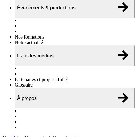
Événements & productions
Expositions & podcasts
Événements publics
Témoignages vidéos
Nos formations
Notre actualité
Dans les médias
Nos chroniques
On parle de nous…
Partenaires et projets affiliés
Glossaire
À propos
Le travail de l’ODAE
Notre équipe
Nos rapports d'activités
Nous contacter